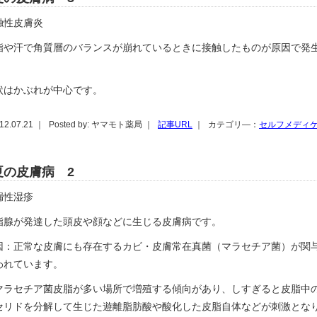
触性皮膚炎
脂や汗で角質層のバランスが崩れているときに接触したものが原因で発
状はかぶれが中心です。
12.07.21 ｜
Posted by: ヤマモト薬局 ｜
記事URL
｜
カテゴリ―：
セルフメディ
夏の皮膚病 2
漏性湿疹
脂腺が発達した頭皮や顔などに生じる皮膚病です。
因：正常な皮膚にも存在するカビ・皮膚常在真菌（マラセチア菌）が関
われています。
マラセチア菌皮脂が多い場所で増殖する傾向があり、しすぎると皮脂中
セリドを分解して生じた遊離脂肪酸や酸化した皮脂自体などが刺激とな