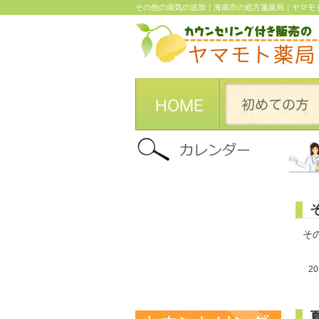
その他の病気の追加｜海南市の処方箋薬局｜ヤマモ
そ
20