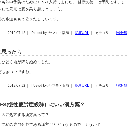
年も熱中予防のためのＯＳ-1入荷しました。 健康の第一は予防です。し
をして元気に夏を乗り越えましょう。
前の歩道ももう乾きだしています。
2012.07.12 ｜
Posted by: ヤマモト薬局 ｜
記事URL
｜
カテゴリ―：
地域情
と思ったら
たひどく雨が降り始めました。
ぜもきついですね。
2012.07.12 ｜
Posted by: ヤマモト薬局 ｜
記事URL
｜
カテゴリ―：
地域情
CFS(慢性疲労症候群）にいい漢方薬？
ＦＳに処方する漢方薬って？
こで私の専門分野である漢方だとどうなるのでしょうか？