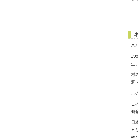
ネ
1
生
村
調
こ
こ
概
日
と
的