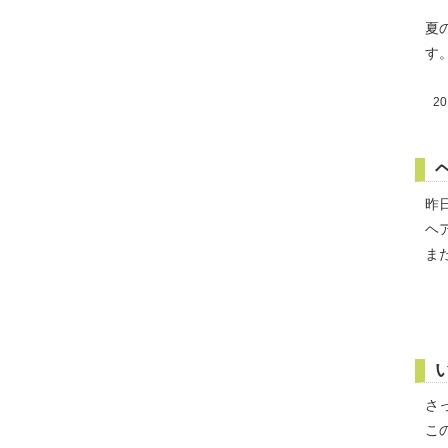
夏
す
20
昨
ヘ
ま
さ
こ