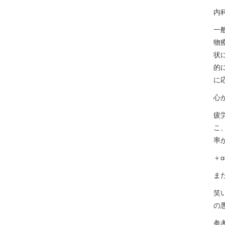
内
一
物
状
的
に
心
疲
こ
率
＋
ま
笑
の
参