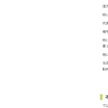
漢
特
代
補
特
重
他
当
勧
で