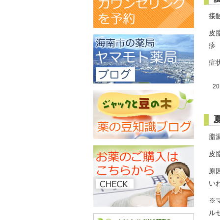
接
皮
疹
症
20
脂
皮
原
い
※
ル