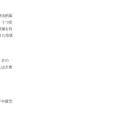
療法的薬
、うつ症
軽減を目
また症状
、きの
人は欠食
下や疲労