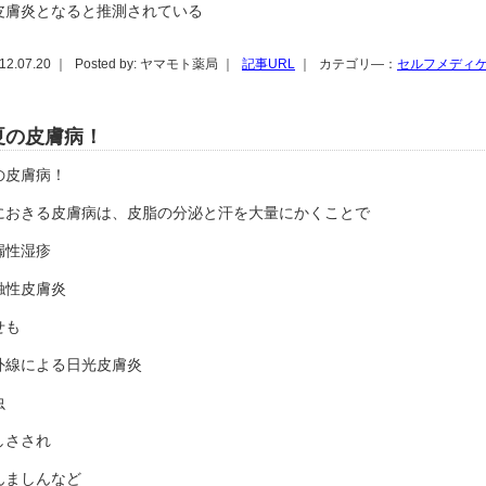
皮膚炎となると推測されている
12.07.20 ｜
Posted by: ヤマモト薬局 ｜
記事URL
｜
カテゴリ―：
セルフメディ
夏の皮膚病！
の皮膚病！
におきる皮膚病は、皮脂の分泌と汗を大量にかくことで
漏性湿疹
触性皮膚炎
せも
外線による日光皮膚炎
虫
しさされ
んましんなど