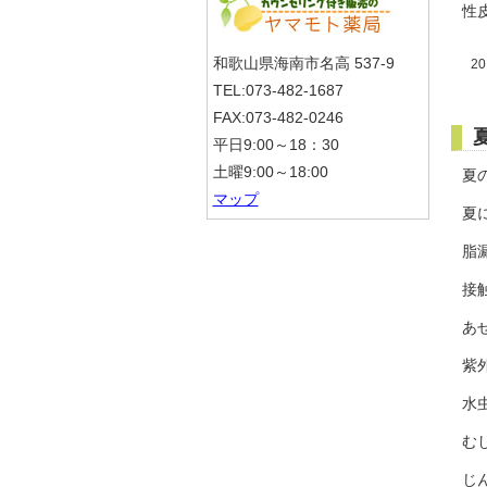
性
和歌山県海南市名高 537-9
20
TEL:073-482-1687
FAX:073-482-0246
平日9:00～18：30
土曜9:00～18:00
夏
マップ
夏
脂
接
あ
紫
水
む
じ