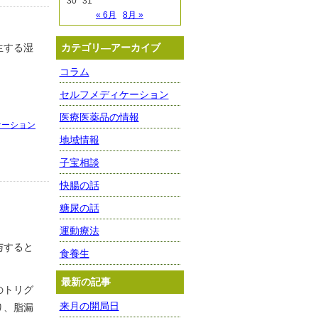
30
31
« 6月
8月 »
生する湿
カテゴリ―アーカイブ
コラム
セルフメディケーション
医療医薬品の情報
ケーション
地域情報
子宝相談
快腸の話
糖尿の話
運動療法
与すると
食養生
最新の記事
のトリグ
来月の開局日
り、脂漏