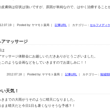
の皮膚病は症状は強いですが、原因が単純なので、はやく治療すること
。
12.07.19 ｜
Posted by: ヤマモト薬局 ｜
記事URL
｜
カテゴリ―：
セルフメディ
ヘアマッサージ
日は
アマッサージ体験会にお越しいただきありがとうございました。
たこのような企画などをしていきますのでお楽しみに！！
2012.07.18 ｜
Posted by: ヤマモト薬局 ｜
記事URL
｜
カテゴリ―：
地域情
いい天気！
っきまでの大雨がうそのように晴天になりました。
のまま晴天だと今日1日も暑くなりそうな予感？！