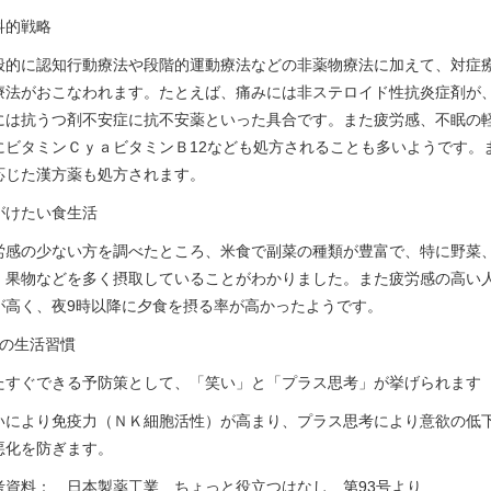
科的戦略
般的に認知行動療法や段階的運動療法などの非薬物療法に加えて、対症
療法がおこなわれます。たとえば、痛みには非ステロイド性抗炎症剤が
には抗うつ剤不安症に抗不安薬といった具合です。また疲労感、不眠の
にビタミンＣｙａビタミンＢ12なども処方されることも多いようです。
応じた漢方薬も処方されます。
がけたい食生活
労感の少ない方を調べたところ、米食で副菜の種類が豊富で、特に野菜
、果物などを多く摂取していることがわかりました。また疲労感の高い
が高く、夜9時以降に夕食を摂る率が高かったようです。
αの生活習慣
たすぐできる予防策として、「笑い」と「プラス思考」が挙げられます
いにより免疫力（ＮＫ細胞活性）が高まり、プラス思考により意欲の低
悪化を防ぎます。
考資料： 日本製薬工業 ちょっと役立つはなし 第93号より