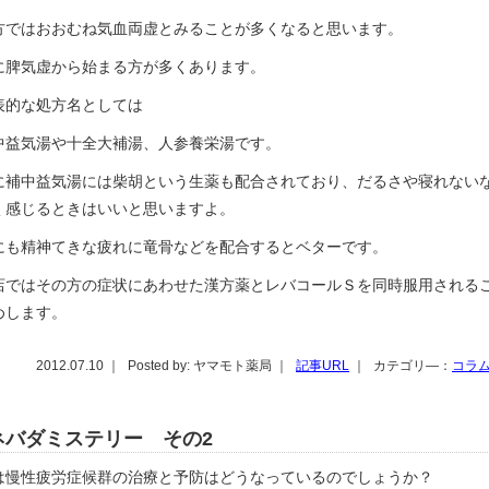
方ではおおむね気血両虚とみることが多くなると思います。
に脾気虚から始まる方が多くあります。
表的な処方名としては
中益気湯や十全大補湯、人参養栄湯です。
に補中益気湯には柴胡という生薬も配合されており、だるさや寝れない
く感じるときはいいと思いますよ。
にも精神てきな疲れに竜骨などを配合するとベターです。
店ではその方の症状にあわせた漢方薬とレバコールＳを同時服用される
めします。
2012.07.10 ｜
Posted by: ヤマモト薬局 ｜
記事URL
｜
カテゴリ―：
コラ
ネバダミステリー その2
は慢性疲労症候群の治療と予防はどうなっているのでしょうか？