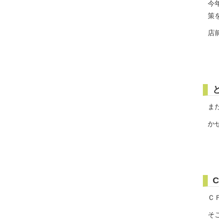
今
策
店
ま
か
Ｃ
そ