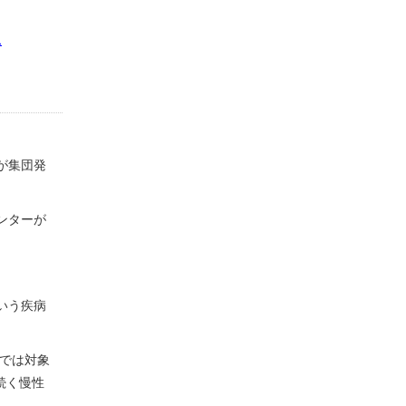
ム
が集団発
ンターが
いう疾病
査では対象
続く慢性