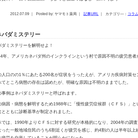
2012.07.09 ｜
Posted by: ヤマモト薬局 ｜
記事URL
｜
カテゴリ―：
コラ
ネバダミステリー
バダミステリーを解明せよ！
984年、アメリカネバダ州のインクラインという村で原因不明の疲労患者
。
の人口のの1％にあたる200名が症状をうったえが、アメリカ疾病対策セ
べてところ病態の存在は認めたが、明確な原因は不明のままでした。
の事例はネバダミステリーと呼ばれます。
の病因・病態を解明するため1988年に「慢性疲労症候群（ＣＦＳ）」と
念とともに診断基準が制定されました。
本では、1990年よりＣＦＳに対する研究が本格的になり、2004年の調
なった一般地域住民のうち6割近くが疲労を感じ、約4割の人は半年以上
な疲労を自覚していることが明らかになった。